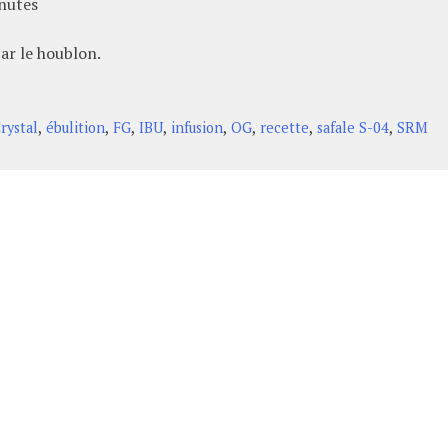
inutes
par le houblon.
,
,
,
,
,
,
,
,
rystal
ébulition
FG
IBU
infusion
OG
recette
safale S-04
SRM