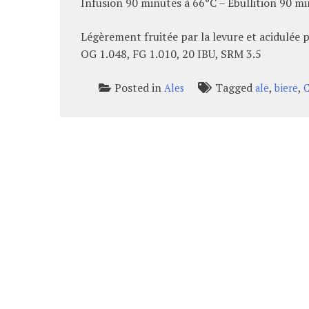
Infusion 90 minutes à 66°C – Ébullition 90 m
Légèrement fruitée par la levure et acidulée 
OG 1.048, FG 1.010, 20 IBU, SRM 3.5
Posted in
Tagged
,
,
Ales
ale
biere
C