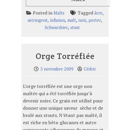
Posted in
Tagged
,
Malts
âcre
,
,
,
,
,
astringent
infusion
malt
noir
porter
,
Schwarzbier
stout
Orge Torréfiée
3 novembre 2009
Cédric
L’orge torréfiée est une orge non
maltée qui a été torréfiée jusqu’à
devenir noire. Ce grain est utilisé pour
donner une unique saveur sèche et de
brulé aux stouts. N’étant pas malté, il
est riche en bêta-glucanes et autre
composants réhausseurs de mousse et