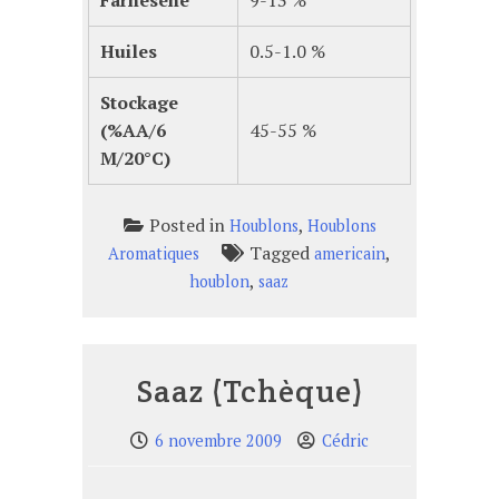
Farnésène
9-13 %
Huiles
0.5-1.0 %
Stockage
(%AA/6
45-55 %
M/20°C)
Posted in
,
Houblons
Houblons
Tagged
,
Aromatiques
americain
,
houblon
saaz
Saaz (Tchèque)
6 novembre 2009
Cédric