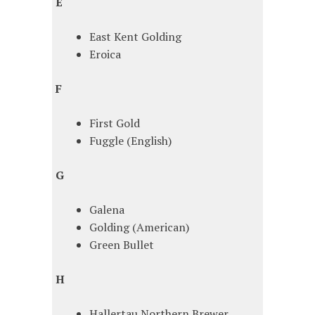
E
East Kent Golding
Eroica
F
First Gold
Fuggle (English)
G
Galena
Golding (American)
Green Bullet
H
Hallertau Northern Brewer