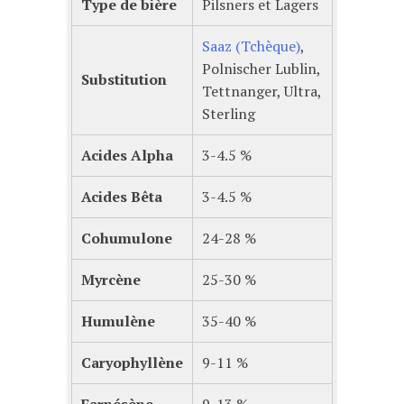
Type de bière
Pilsners et Lagers
Saaz (Tchèque)
,
Polnischer Lublin,
Substitution
Tettnanger, Ultra,
Sterling
Acides Alpha
3-4.5 %
Acides Bêta
3-4.5 %
Cohumulone
24-28 %
Myrcène
25-30 %
Humulène
35-40 %
Caryophyllène
9-11 %