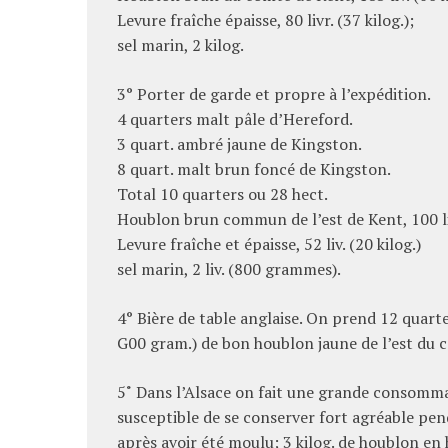
Levure fraîche épaisse, 80 livr. (37 kilog.);
sel marin, 2 kilog.
3° Porter de garde et propre à l’expédition.
4 quarters malt pâle d’Hereford.
3 quart. ambré jaune de Kingston.
8 quart. malt brun foncé de Kingston.
Total 10 quarters ou 28 hect.
Houblon brun commun de l’est de Kent, 100 liv
Levure fraîche et épaisse, 52 liv. (20 kilog.)
sel marin, 2 liv. (800 grammes).
4° Bière de table anglaise. On prend 12 quarters
G00 gram.) de bon houblon jaune de l’est du co
5˚ Dans l’Alsace on fait une grande consomma
susceptible de se conserver fort agréable pen
après avoir été moulu; 3 kilog. de houblon en h