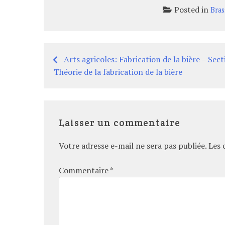
Posted in
Bras
Arts agricoles: Fabrication de la bière – Sect
Navigation
Théorie de la fabrication de la bière
de
l’article
Laisser un commentaire
Votre adresse e-mail ne sera pas publiée.
Les 
Commentaire
*