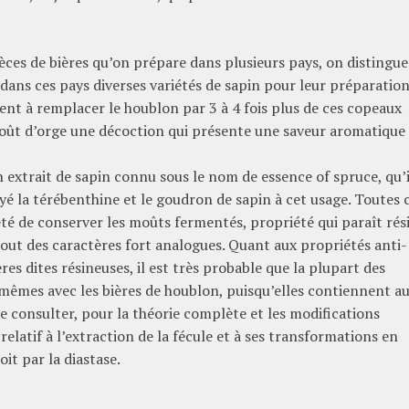
èces de bières qu’on prépare dans plusieurs pays, on distingue
ans ces pays diverses variétés de sapin pour leur préparation
nt à remplacer le houblon par 3 à 4 fois plus de ces copeaux
oût d’orge une décoction qui présente une saveur aromatique
un extrait de sapin connu sous le nom
de essence
of
spruce
, qu’
é la térébenthine et le goudron de sapin à cet usage.
Toutes 
té de conserver les moûts fermentés, propriété qui paraît rés
out des caractères fort analogues.
Quant aux propriétés anti-
es dites résineuses, il est très probable que la plupart des
s mêmes avec les bières de houblon, puisqu’elles contiennent au
e consulter, pour la théorie complète et les modifications
elatif à l’extraction de la fécule et à ses transformations en
oit par la diastase.