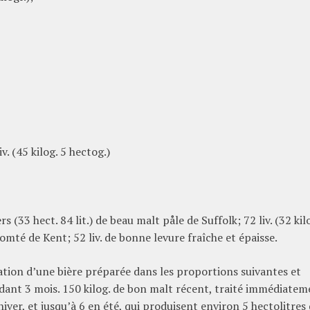
. (45 kilog. 5 hectog.)
 (33 hect. 84 lit.) de beau malt påle de Suffolk; 72 liv. (32 kil
mté de Kent; 52 liv. de bonne levure fraîche et épaisse.
tion d’une bière préparée dans les proportions suivantes et
dant 3 mois. 150 kilog. de bon malt récent, traité immédiatem
iver, et jusqu’à 6 en été, qui produisent environ 5 hectolitres