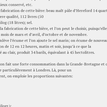
mieux conservé, etc.
a fabrication de cette bière: beau malt pâle d’Hereford 14 quar
re qualité, 112 livres (50
log (18 litres); sel.
 fabrication de cette bière, et l’on peut le choisir, puisqu’elle
 mois de mars et d’avril, d’octobre et de novembre.
nlève l’écume et l’on ajoute Ie sel marin; on écume de nouvea
n de 12 en 12 heures, matin et soir, jusqu’à ce que la
 au clair, produit 34 barils, équivalant à 45 hectolitres.
nt on fait une forte consommation dans la Grande-Bretagne et 
ue particulièrement à Londres. Là, pour un
ment, on emploie les proportions suivantes:
logr.);