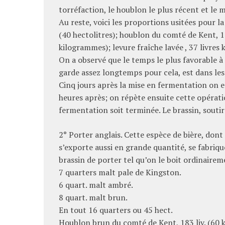
torréfaction, le houblon le plus récent et le 
Au reste, voici les proportions usitées pour l
(40 hectolitres); houblon du comté de Kent, 1e
kilogrammes); levure fraîche lavée , 37 livres ki
On a observé que le temps le plus favorable à la
garde assez longtemps pour cela, est dans les
Cinq jours après la mise en fermentation on e
heures après; on répète ensuite cette opératio
fermentation soit terminée. Le brassin, soutiré
2° Porter anglais. Cette espèce de bière, do
s’exporte aussi en grande quantité, se fabriq
brassin de porter tel qu’on le boit ordinaire
7 quarters malt pale de Kingston.
6 quart. malt ambré.
8 quart. malt brun.
En tout 16 quarters ou 45 hect.
Houblon brun du comté de Kent, 183 liv. (60 ki